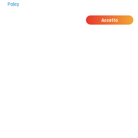
Policy
DOVE MANGIANO I
Accetto
TUOI AMICI?
Scarica l'app e scoprilo con
foodiestrip