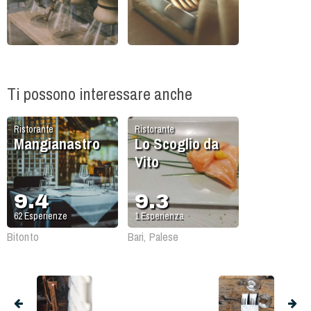
Ti possono interessare anche
Ristorante
Ristorante
Mangianastro
Lo Scoglio da
Vito
9.4
9.3
62
Esperienze
1
Esperienza
Bitonto
Bari, Palese