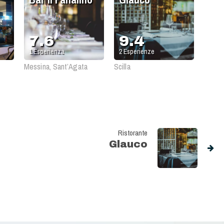
7.6
9.4
1
Esperienza
2
Esperienze
Messina, Sant’Agata
Scilla
Ristorante
Glauco