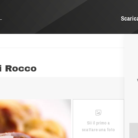
Scaric
i Rocco
Sii il primo a
scattare una foto