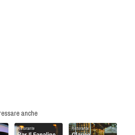
eressare anche
Ristorante
Ristorante
Bar Il Fanalino
Glauco