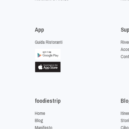
App
Sup
Guida Ristoranti
Riven
Acced
Cont
foodiestrip
Blo
Home
Itine
Blog
Stor
Manifesto
Cibo