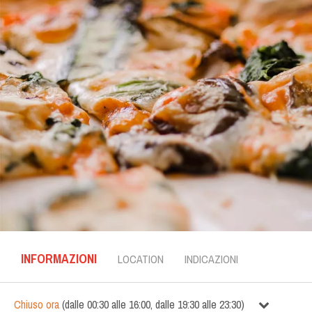
INFORMAZIONI
LOCATION
INDICAZIONI
Chiuso ora
(
dalle
00:30
alle
16:00
,
dalle
19:30
alle
23:30
)