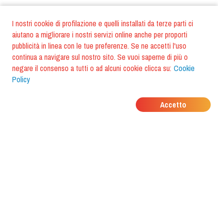
I nostri cookie di profilazione e quelli installati da terze parti ci
aiutano a migliorare i nostri servizi online anche per proporti
pubblicità in linea con le tue preferenze. Se ne accetti l'uso
continua a navigare sul nostro sito. Se vuoi saperne di più o
negare il consenso a tutti o ad alcuni cookie clicca su:
Cookie
Policy
DOVE MANGIANO I
Accetto
TUOI AMICI?
Scarica l'app e scoprilo con
foodiestrip