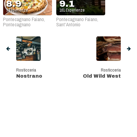
8.9
9.1
3
Esperienze
161
Esperienze
Pontecagnano Faiano,
Pontecagnano Faiano,
Pontecagnano
Sant'Antonio
Rosticceria
Rosticceria
Nostrano
Old Wild West