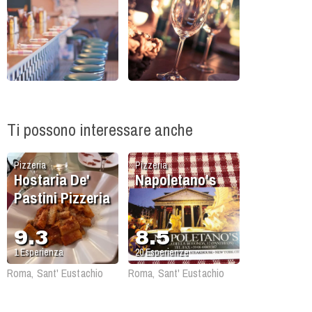
Ti possono interessare anche
Pizzeria
Pizzeria
Hostaria De'
Napoletano's
Pastini Pizzeria
9.3
8.5
1
Esperienza
20
Esperienze
Roma, Sant' Eustachio
Roma, Sant' Eustachio