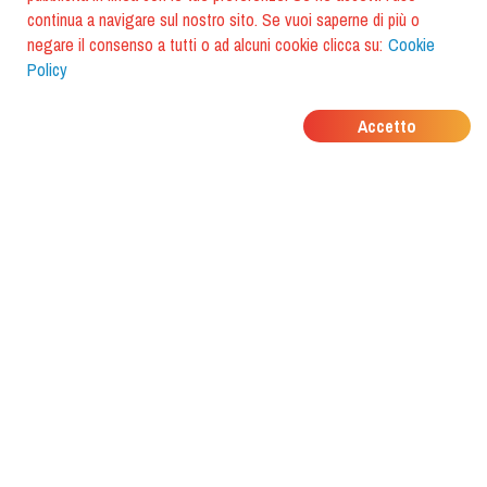
continua a navigare sul nostro sito. Se vuoi saperne di più o
negare il consenso a tutti o ad alcuni cookie clicca su:
Cookie
Policy
DOVE MANGIANO I
Accetto
TUOI AMICI?
Scarica l'app e scoprilo con
foodiestrip