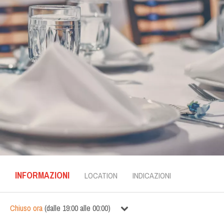
INFORMAZIONI
LOCATION
INDICAZIONI
Chiuso ora
(
dalle
19:00
alle
00:00
)