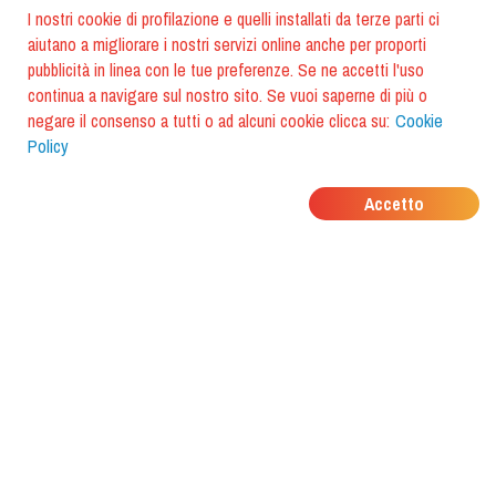
I nostri cookie di profilazione e quelli installati da terze parti ci
aiutano a migliorare i nostri servizi online anche per proporti
pubblicità in linea con le tue preferenze. Se ne accetti l'uso
continua a navigare sul nostro sito. Se vuoi saperne di più o
negare il consenso a tutti o ad alcuni cookie clicca su:
Cookie
Policy
DOVE MANGIANO I
Accetto
TUOI AMICI?
Scarica l'app e scoprilo con
foodiestrip