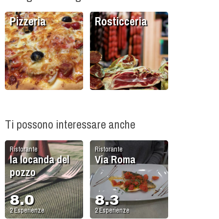
Pizzeria
Rosticceria
Ti possono interessare anche
Ristorante
Ristorante
la locanda del
Via Roma
pozzo
8.0
8.3
2
Esperienze
2
Esperienze