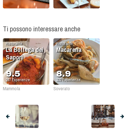
Ti possono interessare anche
Ristorante
Ristorante
La Bottega dei
Macarena
Sapori
9.5
8.9
297
Esperienze
332
Esperienze
Mammola
Soverato