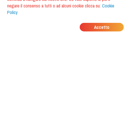
negare il consenso a tutti o ad alcuni cookie clicca su:
Cookie
Policy
DOVE MANGIANO I
Accetto
TUOI AMICI?
Scarica l'app e scoprilo con
foodiestrip