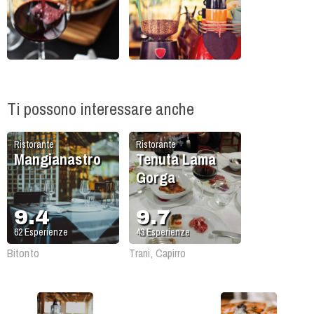
Ti possono interessare anche
Ristorante
Ristorante
Mangianastro
Tenuta Lama
Gorga
9.4
9.7
62
Esperienze
43
Esperienze
Bitonto
Trani, Capirro