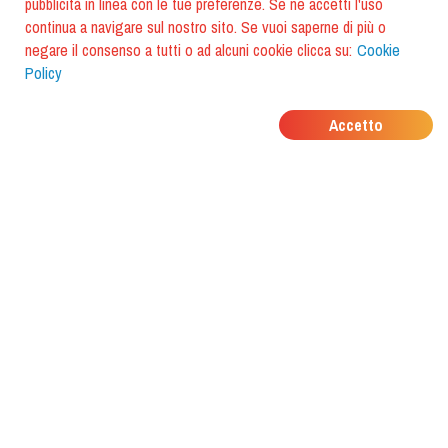
pubblicità in linea con le tue preferenze. Se ne accetti l'uso
continua a navigare sul nostro sito. Se vuoi saperne di più o
negare il consenso a tutti o ad alcuni cookie clicca su:
Cookie
Policy
DOVE MANGIANO I
Accetto
TUOI AMICI?
Scarica l'app e scoprilo con
foodiestrip