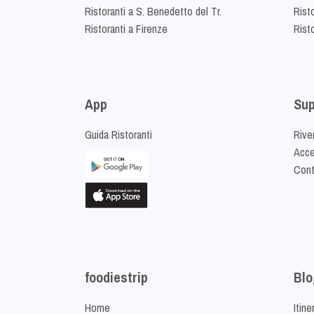
Ristoranti a S. Benedetto del Tr.
Risto
Ristoranti a Firenze
Rist
App
Sup
Guida Ristoranti
Riven
Acced
Cont
foodiestrip
Blo
Home
Itine