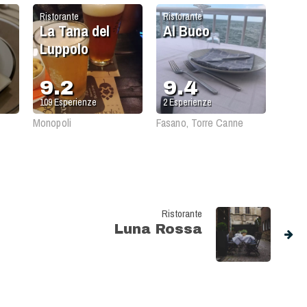
Ristorante
Ristorante
La Tana del
Al Buco
Luppolo
9.2
9.4
109
Esperienze
2
Esperienze
Monopoli
Fasano, Torre Canne
Ristorante
Luna Rossa