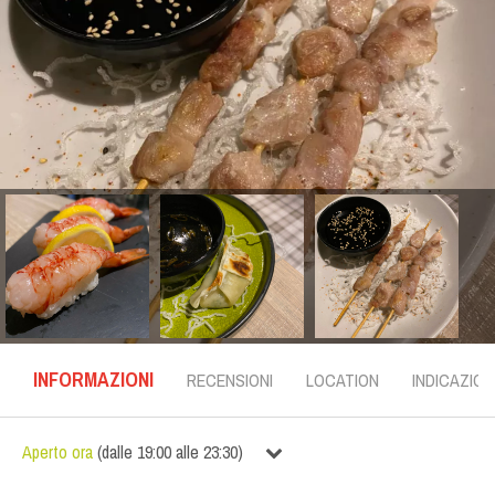
INFORMAZIONI
RECENSIONI
LOCATION
INDICAZION
Aperto ora
(
dalle
19:00
alle
23:30
)