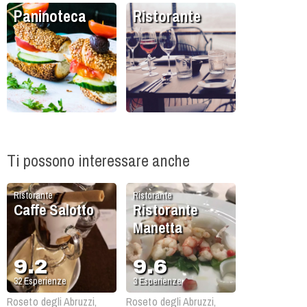
Paninoteca
Ristorante
Ti possono interessare anche
Ristorante
Ristorante
Caffe Salotto
Ristorante
Manetta
9.2
9.6
32
Esperienze
3
Esperienze
Roseto degli Abruzzi,
Roseto degli Abruzzi,