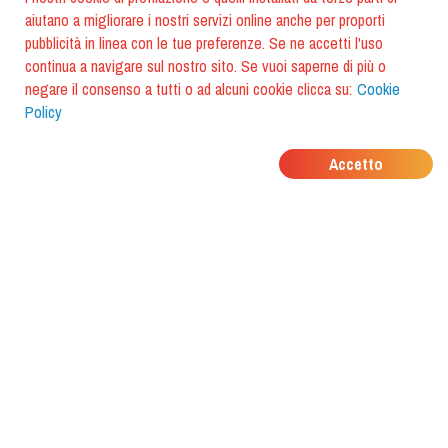
aiutano a migliorare i nostri servizi online anche per proporti
pubblicità in linea con le tue preferenze. Se ne accetti l'uso
continua a navigare sul nostro sito. Se vuoi saperne di più o
negare il consenso a tutti o ad alcuni cookie clicca su:
Cookie
Policy
DOVE MANGIANO I
Accetto
TUOI AMICI?
Scarica l'app e scoprilo con
foodiestrip