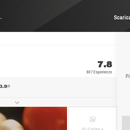
Scaric
7.8
807 Esperienze
Pi
3.9
/5
Sii il primo a