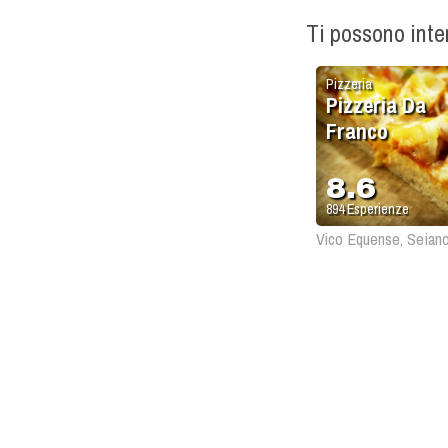
Ti possono int
Pizzeria
Pizzeria Da
Franco
8.6
894
Esperienze
Vico Equense, Seian