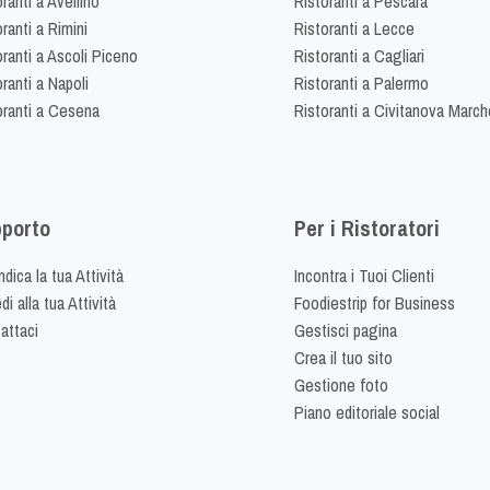
ranti a Avellino
Ristoranti a Pescara
ranti a Rimini
Ristoranti a Lecce
oranti a Ascoli Piceno
Ristoranti a Cagliari
ranti a Napoli
Ristoranti a Palermo
oranti a Cesena
Ristoranti a Civitanova March
porto
Per i Ristoratori
dica la tua Attività
Incontra i Tuoi Clienti
i alla tua Attività
Foodiestrip for Business
attaci
Gestisci pagina
Crea il tuo sito
Gestione foto
Piano editoriale social