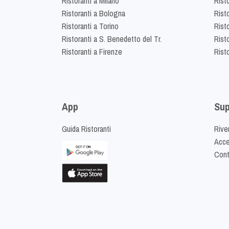
Ristoranti a Milano
Risto
Ristoranti a Bologna
Risto
Ristoranti a Torino
Rist
Ristoranti a S. Benedetto del Tr.
Risto
Ristoranti a Firenze
Rist
App
Sup
Guida Ristoranti
Riven
Acced
Cont