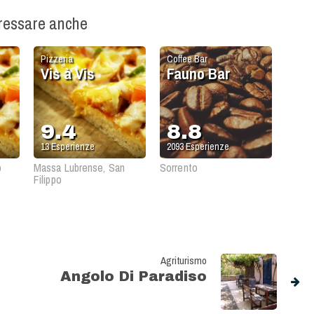
eressare anche
Pizzeria
Coffee Bar
Vis à Vis
Fauno Bar
9.4
8.8
13
Esperienze
2093
Esperienze
o
Massa Lubrense, San
Sorrento
Filippo
Agriturismo
Angolo Di Paradiso