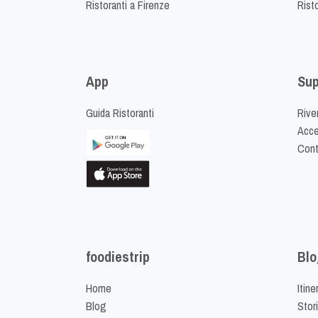
Ristoranti a Firenze
Rist
App
Sup
Guida Ristoranti
Riven
Acced
Cont
foodiestrip
Blo
Home
Itine
Blog
Stor