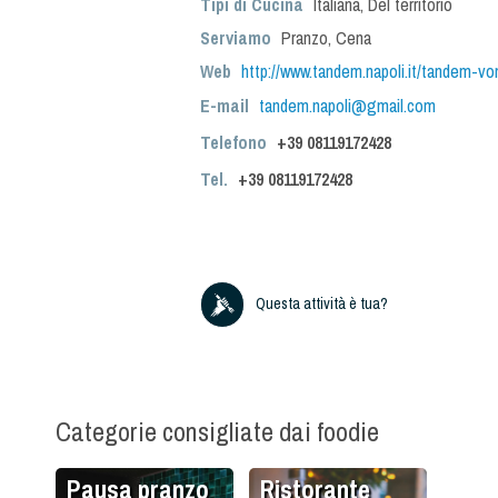
Tipi di Cucina
Italiana
,
Del territorio
Serviamo
Pranzo
,
Cena
Web
http://www.tandem.napoli.it/tandem-v
E-mail
tandem.napoli@gmail.com
Telefono
+39 08119172428
Tel.
+39
08119172428
Questa attività è tua?
Categorie consigliate dai foodie
Pausa pranzo
Ristorante