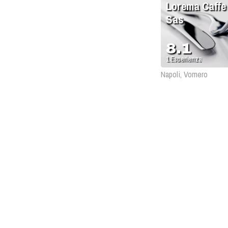
Lorema Caffe
Sas
8.1
1
Esperienza
Napoli, Vomero