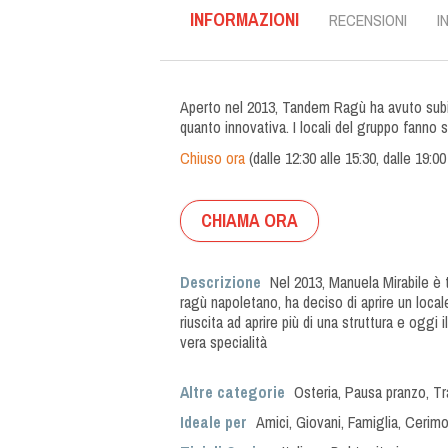
INFORMAZIONI
RECENSIONI
I
Aperto nel 2013, Tandem Ragù ha avuto subi
quanto innovativa. I locali del gruppo fanno
Chiuso ora
(
dalle
12:30
alle
15:30
,
dalle
19:00
CHIAMA ORA
Descrizione
Nel 2013, Manuela Mirabile è 
ragù napoletano, ha deciso di aprire un local
riuscita ad aprire più di una struttura e oggi
vera specialità
Altre categorie
Osteria
,
Pausa pranzo
,
Tr
Ideale per
Amici
,
Giovani
,
Famiglia
,
Cerimo