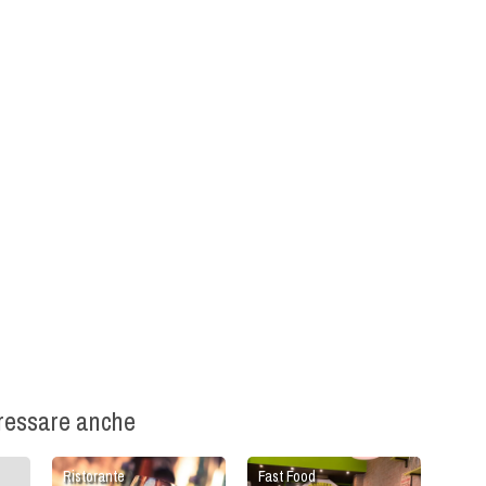
eressare anche
Ristorante
Fast Food