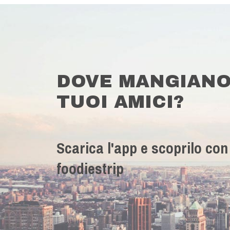
DOVE MANGIANO
TUOI AMICI?
Scarica l'app e scoprilo con
foodiestrip