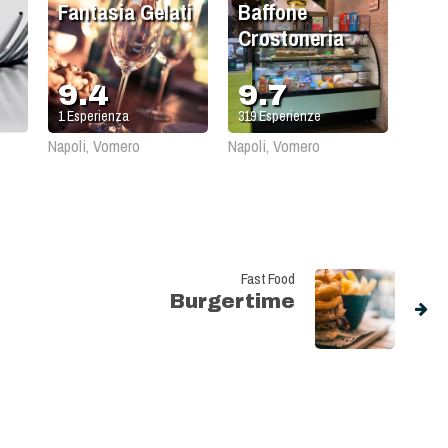
Fantasia Gelati
Baffone
Crostoneria
9.4
9.7
1
Esperienza
319
Esperienze
Napoli, Vomero
Napoli, Vomero
Fast Food
Burgertime