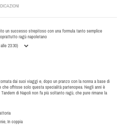
NDICAZIONI
to un successo strepitoso con una formula tanto semplice
 soprattutto ragù napoletano
alle
23:30
)
tornata dai suoi viaggi e, dopo un pranzo con la nonna a base di
e che offrisse solo questa specialità partenopea. Negli anni è
 il Tandem di Napoli non fa più soltanto ragù, che pure rimane la
attoria
nie
,
In coppia