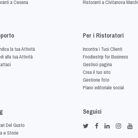
oranti a Cesena
Ristoranti a Civitanova March
porto
Per i Ristoratori
dica la tua Attività
Incontra i Tuoi Clienti
i alla tua Attività
Foodiestrip for Business
attaci
Gestisci pagina
Crea il tuo sito
Gestione foto
Piano editoriale social
g
Seguici
rari Del Gusto
ia e Storie