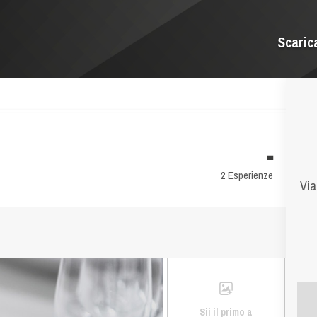
Scaric
-
2 Esperienze
Via
Sii il primo a