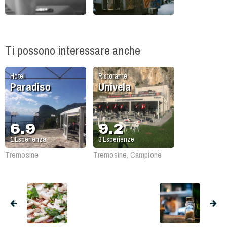
Ti possono interessare anche
Hotel
Ristorante
Paradiso
Univela
6.9
9.2
1
Esperienza
3
Esperienze
Tremosine
Tremosine, Campione