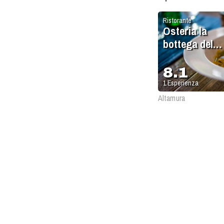
Ristorante
Osteria la
bottega del
macellaio
8.1
1
Esperienza
Altamura