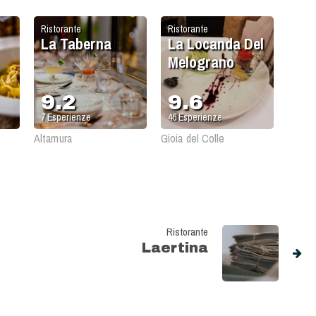
Ristorante
Ristorante
La Taberna
La Locanda Del
Melograno
9.2
9.6
7
Esperienze
46
Esperienze
Altamura
Gioia del Colle
Ristorante
Laertina