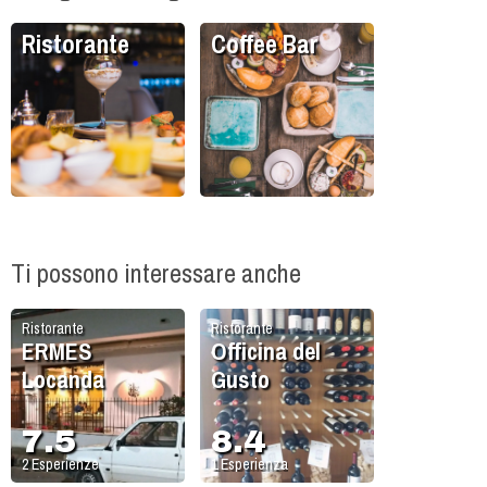
Ristorante
Coffee Bar
Ti possono interessare anche
Ristorante
Ristorante
ERMES
Officina del
Locanda
Gusto
7.5
8.4
2
Esperienze
1
Esperienza