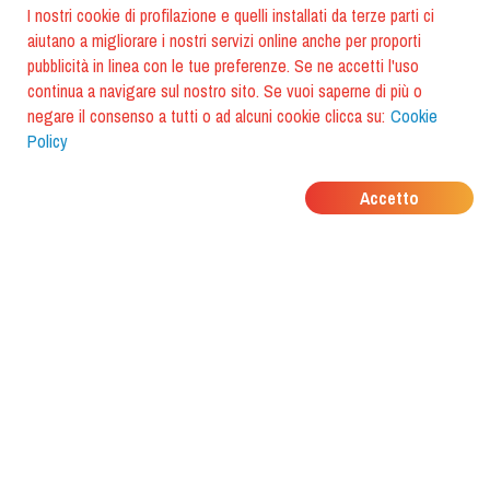
I nostri cookie di profilazione e quelli installati da terze parti ci
aiutano a migliorare i nostri servizi online anche per proporti
pubblicità in linea con le tue preferenze. Se ne accetti l'uso
continua a navigare sul nostro sito. Se vuoi saperne di più o
negare il consenso a tutti o ad alcuni cookie clicca su:
Cookie
Policy
DOVE MANGIANO I
Accetto
TUOI AMICI?
Scarica l'app e scoprilo con
foodiestrip