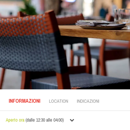
INFORMAZIONI
LOCATION
INDICAZIONI
Aperto ora
(
dalle
12:30
alle
04:00
)