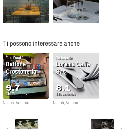
Ti possono interessare anche
Fast Food
Ristorante
Baffone
Lorema Caffe
Crostoneria
Sas
9.7
8.1
319
Esperienze
1
Esperienza
Napoli, Vomero
Napoli, Vomero