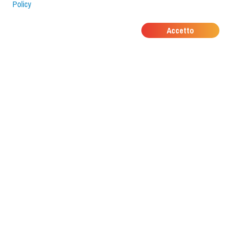
Policy
DOVE MANGIANO I
Accetto
TUOI AMICI?
Scarica l'app e scoprilo con
foodiestrip