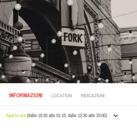
INFORMAZIONI
LOCATION
INDICAZIONI
Aperto ora
(
dalle
19:30
alle
01:15
,
dalle
12:30
alle
15:00
)