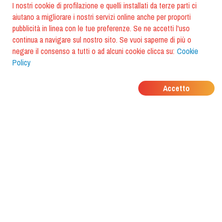
I nostri cookie di profilazione e quelli installati da terze parti ci
aiutano a migliorare i nostri servizi online anche per proporti
pubblicità in linea con le tue preferenze. Se ne accetti l'uso
continua a navigare sul nostro sito. Se vuoi saperne di più o
negare il consenso a tutti o ad alcuni cookie clicca su:
Cookie
Policy
DOVE MANGIANO I
Accetto
TUOI AMICI?
Scarica l'app e scoprilo con
foodiestrip