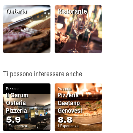
Osteria
Ristorante
Ti possono interessare anche
Pizzeria
Pizzeria
Il Garum
Pizzeria
Osteria
Gaetano
Pizzeria
Genovesi
5.9
8.8
1
Esperienza
1
Esperienza