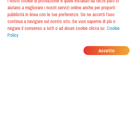
I nostri cookie di profilazione e quelli installati da terze parti ci
aiutano a migliorare i nostri servizi online anche per proporti
pubblicità in linea con le tue preferenze. Se ne accetti l'uso
continua a navigare sul nostro sito. Se vuoi saperne di più o
negare il consenso a tutti o ad alcuni cookie clicca su:
Cookie
Policy
DOVE MANGIANO I
Accetto
TUOI AMICI?
Scarica l'app e scoprilo con
foodiestrip