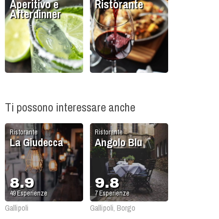
Aperitivo e
Ristorante
Afterdinner
Ti possono interessare anche
Ristorante
Ristorante
La Giudecca
Angolo Blu
8.9
9.8
49
Esperienze
7
Esperienze
Gallipoli
Gallipoli, Borgo