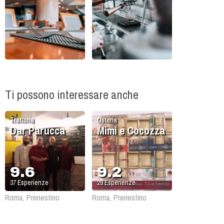
Ti possono interessare anche
Trattoria
Osteria
Dar Parucca
Mimì e Cocozza
9.6
9.2
37
Esperienze
29
Esperienze
Roma, Prenestino
Roma, Prenestino