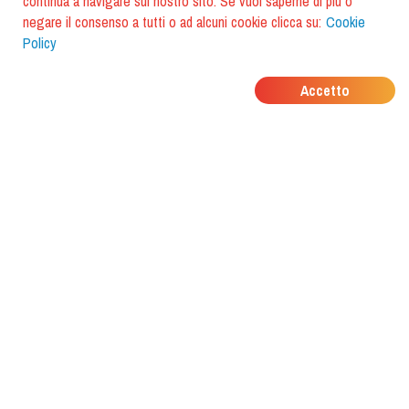
continua a navigare sul nostro sito. Se vuoi saperne di più o
negare il consenso a tutti o ad alcuni cookie clicca su:
Cookie
Policy
DOVE MANGIANO I
Accetto
TUOI AMICI?
Scarica l'app e scoprilo con
foodiestrip