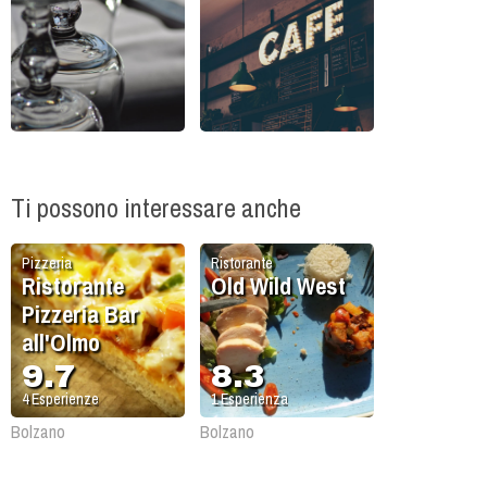
Ti possono interessare anche
Pizzeria
Ristorante
Ristorante
Old Wild West
Pizzeria Bar
all'Olmo
9.7
8.3
4
Esperienze
1
Esperienza
Bolzano
Bolzano