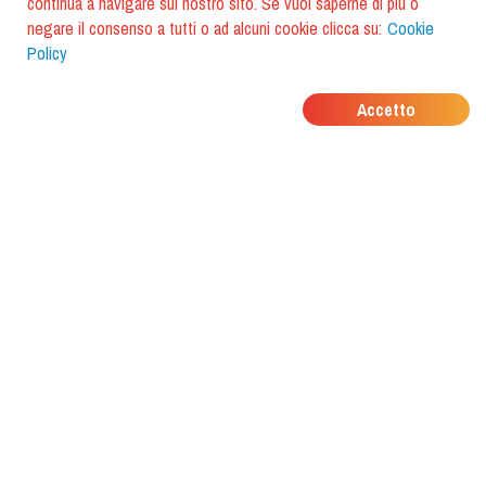
continua a navigare sul nostro sito. Se vuoi saperne di più o
negare il consenso a tutti o ad alcuni cookie clicca su:
Cookie
Policy
DOVE MANGIANO I
Accetto
TUOI AMICI?
Scarica l'app e scoprilo con
foodiestrip