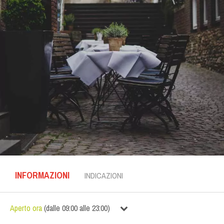
INFORMAZIONI
INDICAZIONI
Aperto ora
(
dalle
09:00
alle
23:00
)