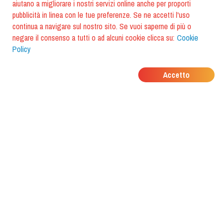
aiutano a migliorare i nostri servizi online anche per proporti
pubblicità in linea con le tue preferenze. Se ne accetti l'uso
continua a navigare sul nostro sito. Se vuoi saperne di più o
negare il consenso a tutti o ad alcuni cookie clicca su:
Cookie
Policy
DOVE MANGIANO I
Accetto
TUOI AMICI?
Scarica l'app e scoprilo con
foodiestrip