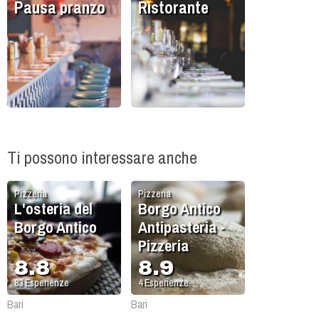
Pausa pranzo
Ristorante
Ti possono interessare anche
Pizzeria
Pizzeria
L'osteria del
Borgo Antico
Borgo Antico
Antipasteria -
Pizzeria
8.8
8.9
83
Esperienze
4
Esperienze
Bari
Bari