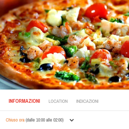
INFORMAZIONI
LOCATION
INDICAZIONI
Chiuso ora
(
dalle
10:00
alle
02:00
)