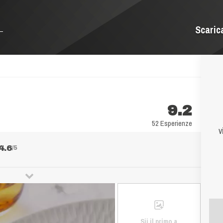
Scaric
9.2
52 Esperienze
v
4.6
/5
Sii il primo a