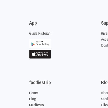
App
Sup
Guida Ristoranti
Riven
Acced
Cont
foodiestrip
Blo
Home
Itine
Blog
Stor
Manifesto
Cibo