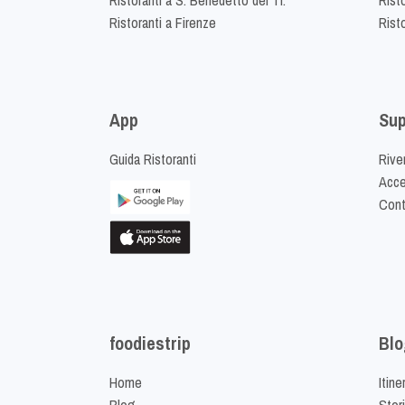
Ristoranti a Firenze
Rist
App
Sup
Guida Ristoranti
Riven
Acced
Cont
foodiestrip
Blo
Home
Itine