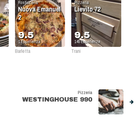
Rosticceria
Pizzeria
Nuova Emanuel
Lievito 72
2
9.5
9.5
1
Esperienza
145
Esperienze
Barletta
Trani
Pizzeria
WESTINGHOUSE 990