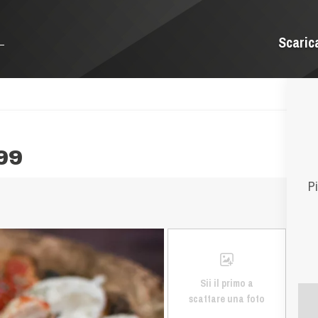
Scaric
99
Pi
Sii il primo a
scattare una foto