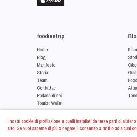
foodiestrip
Blo
Home
Itine
Blog
Stor
Manifesto
Cibo
Storia
Guid
Team
Food
Contattaci
Attua
Parlano di noi
Ten
Tourist Wallet
I nostri cookie di profilazione e quelli installati da terze parti ci aiut
sito. Se vuoi saperne di più o negare il consenso a tutti o ad alcuni co