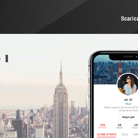
Scaric
 I