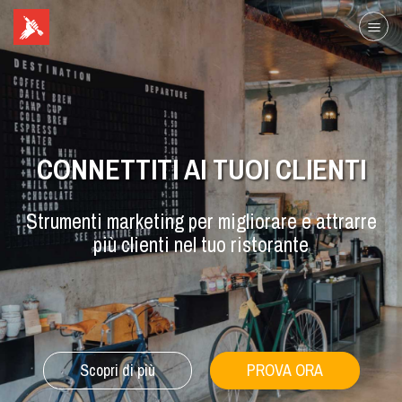
CONNETTITI AI TUOI CLIENTI
Strumenti marketing per migliorare e attrarre
più clienti nel tuo ristorante
Scopri di più
PROVA ORA