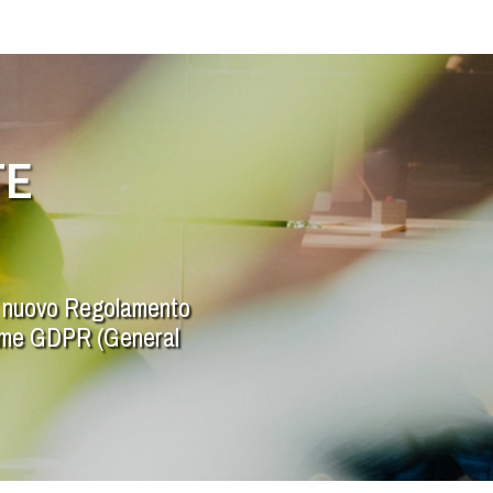
TE
 il nuovo Regolamento
 come GDPR (General