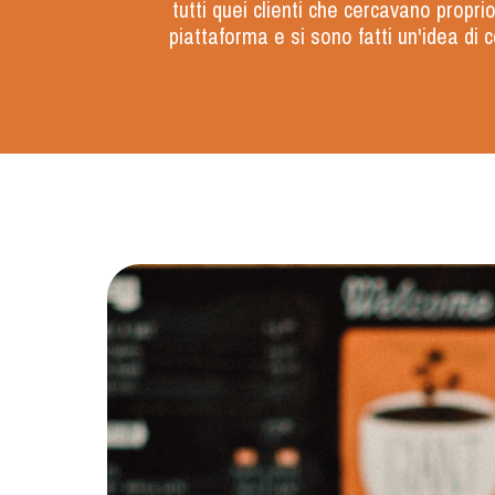
tutti quei clienti che cercavano propri
piattaforma e si sono fatti un'idea di c