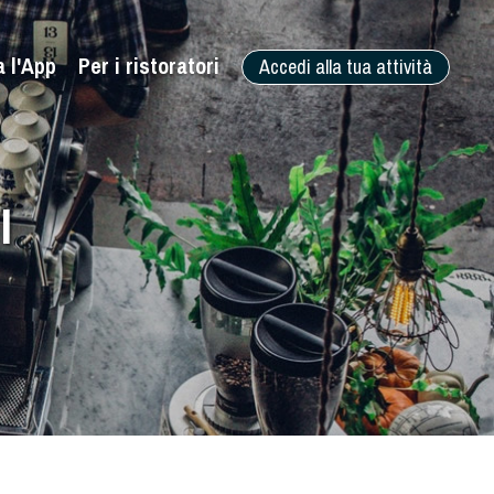
a l'App
Per i ristoratori
Accedi alla tua attività
I