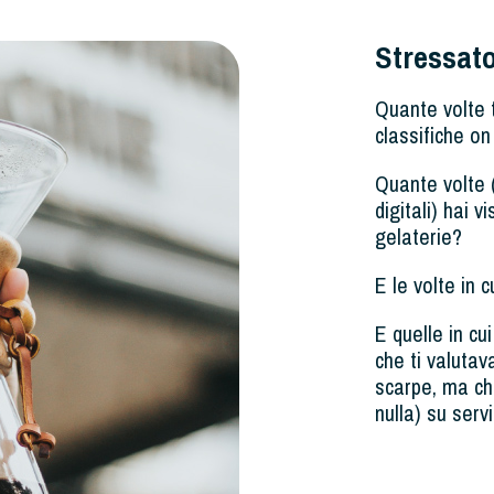
Stressato
Quante volte t
classifiche on
Quante volte 
digitali) hai v
gelaterie?
E le volte in 
E quelle in cu
che ti valuta
scarpe, ma ch
nulla) su serv