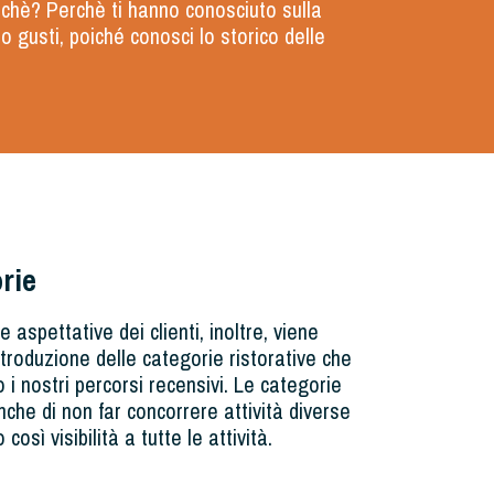
Perchè? Perchè ti hanno conosciuto sulla
ro gusti, poiché conosci lo storico delle
rie
e aspettative dei clienti, inoltre, viene
introduzione delle categorie ristorative che
 i nostri percorsi recensivi. Le categorie
che di non far concorrere attività diverse
 così visibilità a tutte le attività.