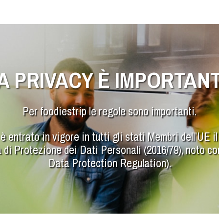
A PRIVACY È IMPORTAN
Per foodiestrip le regole sono importanti.
 entrato in vigore in tutti gli stati Membri dell’UE
 di Protezione dei Dati Personali (2016/79), noto
Data Protection Regulation).