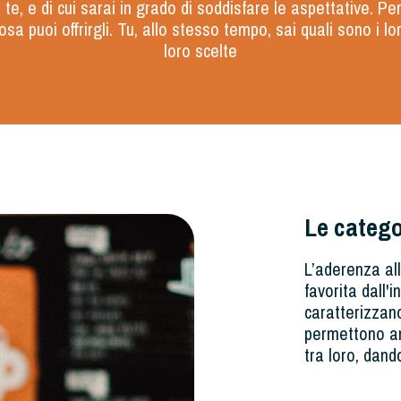
o te, e di cui sarai in grado di soddisfare le aspettative. 
osa puoi offrirgli. Tu, allo stesso tempo, sai quali sono i lo
loro scelte
Le catego
L’aderenza all
favorita dall'
caratterizzano
permettono an
tra loro, dando